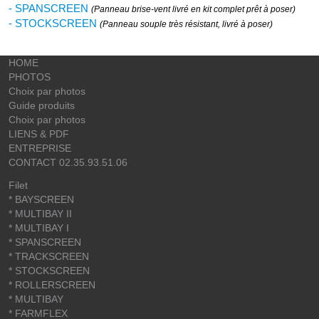
- SPANSCREEN
(Panneau brise-vent livré en kit complet prêt à poser)
- STOCKSCREEN
(Panneau souple très résistant, livré à poser)
HOME
PHOTOS
Choix par photos
Guide produits
Choix par photos
LIENS & PDF
ENTREPRISE
CONTACT 02.35.93.51.06
Filet
* BAYSCREEN
* MULTIBAY II
* MULTIBAY I
* SPANSCREEN
* TRACKSCREEN
* STOCKSCREEN
* ROLLERSCREEN
* MULTIBAY
* FARMFLEX