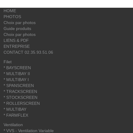
HOME
PHOTOS
Choix par photos
Guide produits
Choix par photos
LIENS & PDF
ENTREPRISE
CONTACT 02.35.93.51.06
Filet
* BAYSCREEN
* MULTIBAY II
* MULTIBAY I
* SPANSCREEN
* TRACKSCREEN
* STOCKSCREEN
* ROLLERSCREEN
* MULTIBAY
* FARMFLEX
Ventilation
* VVS - Ventilation Variable