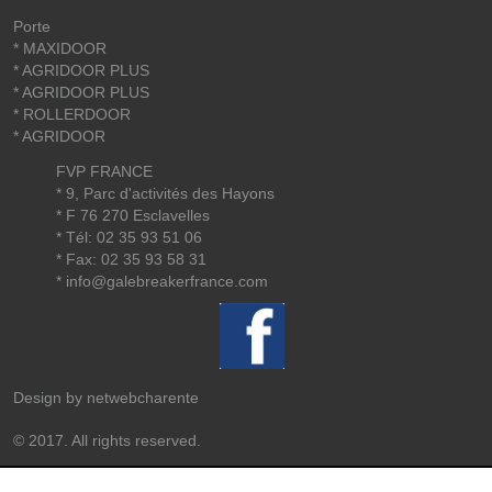
Porte
* MAXIDOOR
* AGRIDOOR PLUS
* AGRIDOOR PLUS
* ROLLERDOOR
* AGRIDOOR
FVP FRANCE
* 9, Parc d'activités des Hayons
* F 76 270 Esclavelles
* Tél: 02 35 93 51 06
* Fax: 02 35 93 58 31
*
info@galebreakerfrance.com
Design by
netwebcharente
© 2017. All rights reserved.