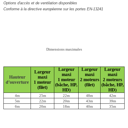
Options d'accès et de ventilation disponibles
Conforme à la directive européenne sur les portes EN-13241
Dimensions maximales
Largeur
Largeur
Largeur
Largeur
maxi
maxi
maxi
Hauteur
maxi
1 moteur
2 moteurs
2 moteurs
d’ouverture
1 moteur
(bâche, HP,
(filet)
(bâche, HP,
(filet)
HD)
HD)
4m
25m
22m
48m
42m
5m
22m
20m
43m
39m
6m
20m
18m
40m
35m